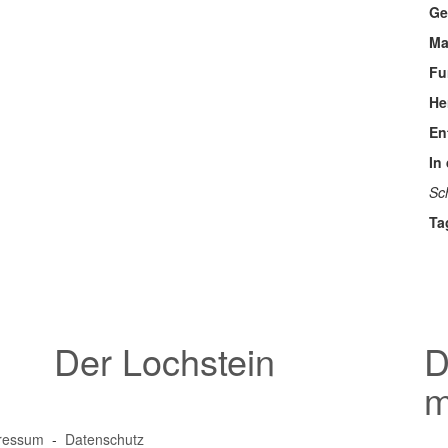
Ge
Ma
Fu
He
En
In
Sc
Ta
Der Lochstein
D
m
ressum
-
Datenschutz