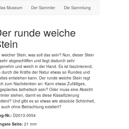
Das Museum
Der Sammler
Die Sammlung
er runde weiche
tein
 weicher Stein, was soll das sein? Nun, dieser Stein
 sehr abgeschliffen und liegt dadurch sehr
genehm und weich in der Hand. Es ist faszinierend,
e durch die Kräfte der Natur etwas so Rundes und
attes entstehen kann. Der runde weiche Stein regt
ch zum Nachdenken an: Kann etwas Zufälliges,
geplantes ästhetisch sein? Oder muss eine Absicht
inter stehen, damit es diese Klassifizierung
rdient? Und gibt es so etwas wie absolute Schönheit,
e auch ohne Betrachtung existiert?
ng-Nr.:
D2013-0054
ngste Seite:
21 mm