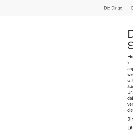
Die Dinge
D
S
Ein
ist
an
wi
Gl
au
Un
dah
ve
di
Di
Lä